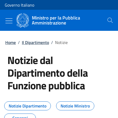
Vai al contenuto
Vai alla navigazione del sito
Governo Italiano
Ministro per la Pubblica
Amministrazione
Cerca
Home
/
Il Dipartimento
/
Notizie
Notizie dal
Dipartimento della
Funzione pubblica
Tutti i contenuti della pagina No
Notizie Dipartimento
Notizie Ministro