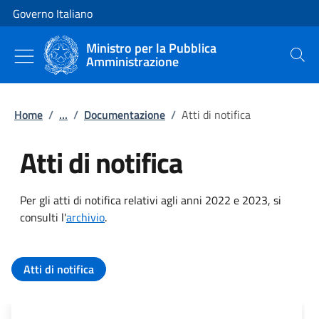
Vai al contenuto
Vai alla navigazione del sito
Governo Italiano
Ministro per la Pubblica
Amministrazione
Cerca
Home
/
...
/
Documentazione
/
Atti di notifica
Atti di notifica
Per gli atti di notifica relativi agli anni 2022 e 2023, si
consulti l'
archivio
.
Tutti i contenuti della pagina Atti
Atti di notifica