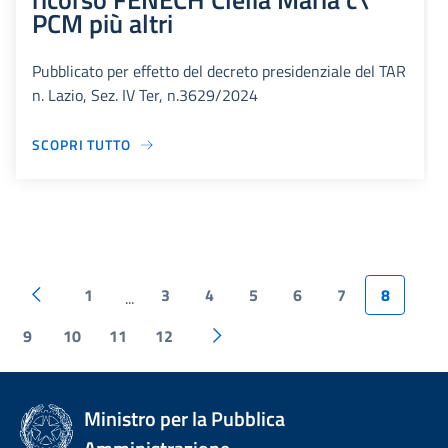
PCM più altri
Pubblicato per effetto del decreto presidenziale del TAR
n. Lazio, Sez. IV Ter, n.3629/2024
SCOPRI TUTTO
1
3
4
5
6
7
8
...
9
10
11
12
Ministro per la Pubblica