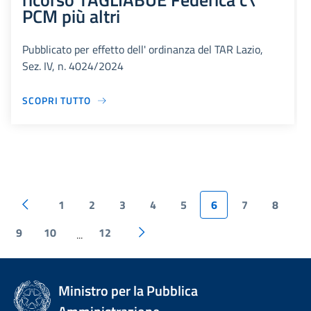
PCM più altri
Pubblicato per effetto dell' ordinanza del TAR Lazio,
Sez. IV, n. 4024/2024
SCOPRI TUTTO
1
2
3
4
5
6
7
8
9
10
12
...
Ministro per la Pubblica