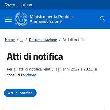
Vai al contenuto
Vai alla navigazione del sito
Governo Italiano
Ministro per la Pubblica
Amministrazione
Cerca
Home
/
...
/
Documentazione
/
Atti di notifica
Atti di notifica
Per gli atti di notifica relativi agli anni 2022 e 2023, si
consulti l'
archivio
.
Tutti i contenuti della pagina Atti
Atti di notifica