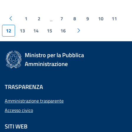
1
2
7
8
9
10
11
...
12
13
14
15
16
Ministro per la Pubblica
Amministrazione
TRASPARENZA
Amministrazione trasparente
Accesso civico
SITI WEB